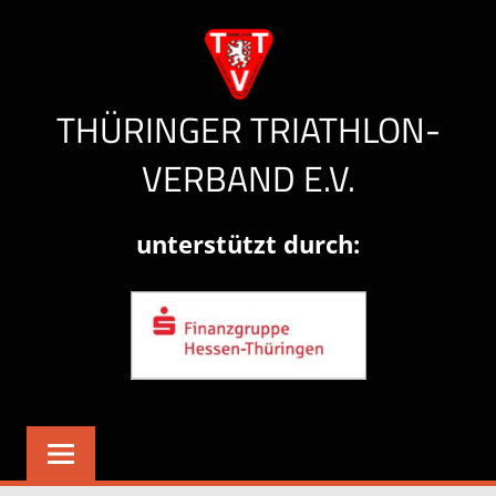
Zum
Inhalt
springen
THÜRINGER TRIATHLON-
VERBAND E.V.
Herzlich
unterstützt durch:
willkommen!