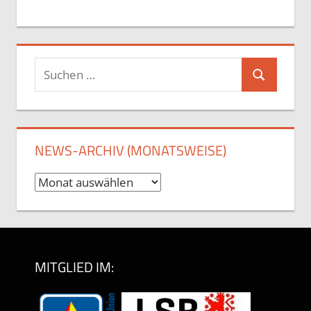
Suchen
Suchen
nach:
NEWS-ARCHIV (MONATSWEISE)
News-
Archiv
(monatsweise)
MITGLIED IM: