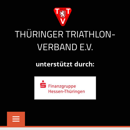
Zum
Inhalt
springen
THÜRINGER TRIATHLON-
VERBAND E.V.
Herzlich
unterstützt durch:
willkommen!