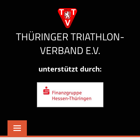
Zum
Inhalt
springen
THÜRINGER TRIATHLON-
VERBAND E.V.
Herzlich
unterstützt durch:
willkommen!