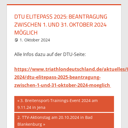
DTU ELITEPASS 2025: BEANTRAGUNG
ZWISCHEN 1. UND 31. OKTOBER 2024
MÖGLICH
1. Oktober 2024
Stefan Hochstein
Allgemein
Alle Infos dazu auf der DTU-Seite:
https://www.triathlondeutschland.de/aktuelles/
2024/dtu-elitepass-2025-beantragung-
zwischen-1-und-31-oktober-2024-moeglich
Beitragsnavigation
Vorheriger
3. Breitensport-Trainings-Event 2024 am
Beitrag:
9.11.24 in Jena
Nächster
2. TTV-Aktionstag am 20.10.2024 in Bad
Beitrag:
Blankenburg