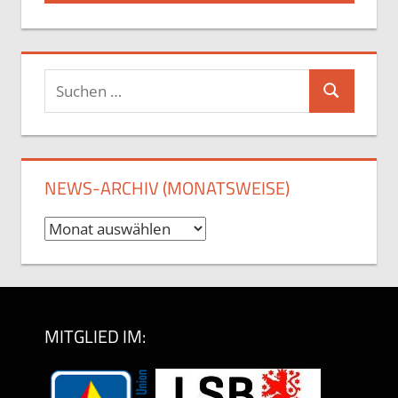
Suchen
Suchen
nach:
NEWS-ARCHIV (MONATSWEISE)
News-
Archiv
(monatsweise)
MITGLIED IM: