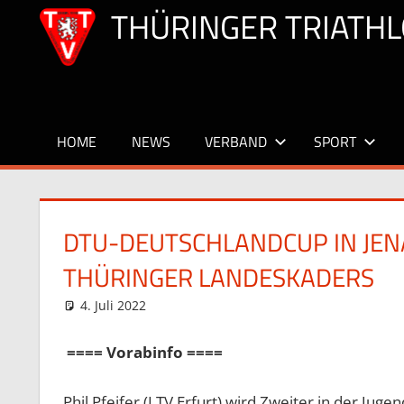
Zum
THÜRINGER TRIATHL
Inhalt
springen
Herzlich
willkommen!
HOME
NEWS
VERBAND
SPORT
DTU-DEUTSCHLANDCUP IN JEN
THÜRINGER LANDESKADERS
4. Juli 2022
Stefan Hochstein
Allgemein
==== Vorabinfo ====
Phil Pfeifer (LTV Erfurt) wird Zweiter in der Juge