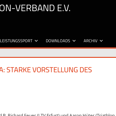
ON-VERBAND E.V.
LEISTUNGSSPORT
DOWNLOADS
ARCHIV
A: STARKE VORSTELLUNG DES
nd B. Richard Feuer (LTV Erfurt) und Aaron Hüter (Triathlon