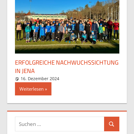
ERFOLGREICHE NACHWUCHSSICHTUNG
IN JENA
16. Dezember 2024
Maja
Allgemein
Weiterlesen
Suchen
Suchen
nach: