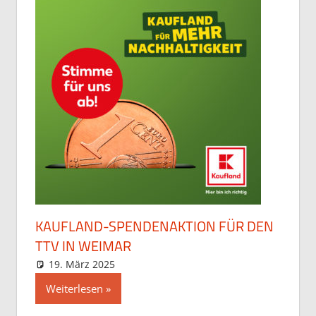
KAUFLAND-SPENDENAKTION FÜR DEN
TTV IN WEIMAR
19. März 2025
Maja
Allgemein
Weiterlesen