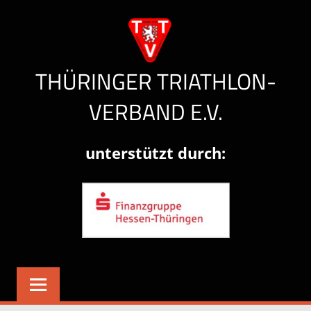
Zum
Inhalt
springen
THÜRINGER TRIATHLON-
VERBAND E.V.
Herzlich
unterstützt durch:
willkommen!