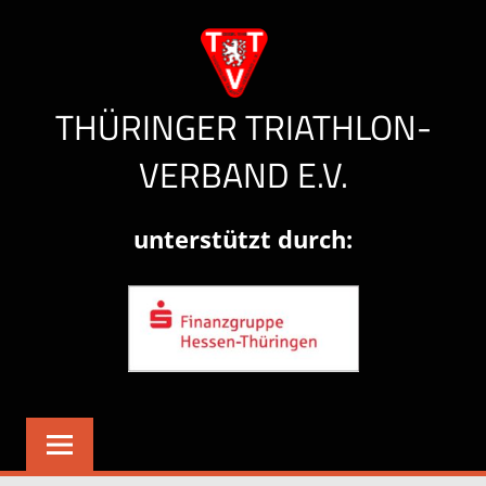
Zum
Inhalt
springen
THÜRINGER TRIATHLON-
VERBAND E.V.
Herzlich
unterstützt durch:
willkommen!