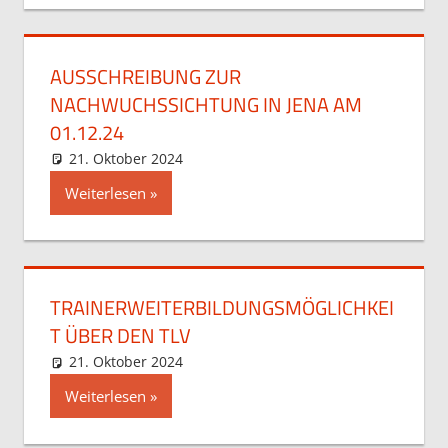
AUSSCHREIBUNG ZUR
NACHWUCHSSICHTUNG IN JENA AM
01.12.24
21. Oktober 2024
Stefan Hochstein
Allgemein
Weiterlesen
TRAINERWEITERBILDUNGSMÖGLICHKEI
T ÜBER DEN TLV
21. Oktober 2024
Stefan Hochstein
Allgemein
Weiterlesen