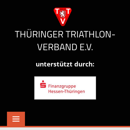
Zum
Inhalt
springen
THÜRINGER TRIATHLON-
VERBAND E.V.
Herzlich
unterstützt durch:
willkommen!