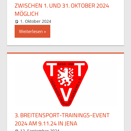
ZWISCHEN 1. UND 31. OKTOBER 2024
MÖGLICH
1. Oktober 2024
Stefan Hochstein
Allgemein
Weiterlesen
3. BREITENSPORT-TRAININGS-EVENT
2024 AM 9.11.24 IN JENA
12. September 2024
Stefan Hochstein
Allgemein